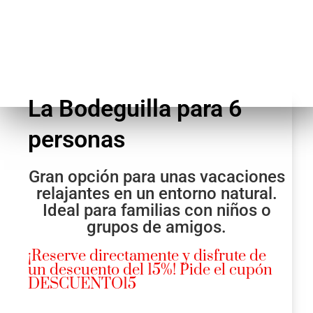
Activid
Faq
Event
Reserv
Alojamientos
La
Bodeguilla
para
6
Faq
personas
Gran opción para unas vacaciones
Alojamientos
relajantes en un entorno natural.
Ideal para familias con niños o
grupos de amigos.
¡Reserve directamente y disfrute de
un descuento del 15%! Pide el cupón
DESCUENTO15