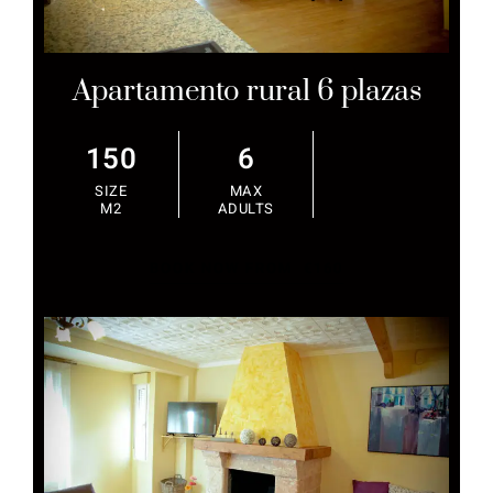
Apartamento rural 6 plazas
150
6
SIZE
MAX
M2
ADULTS
BOOK NOW FROM
€
160