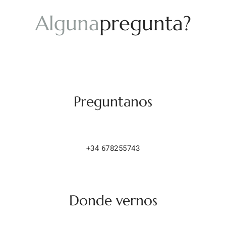
A
l
g
u
n
a
p
r
e
g
u
n
t
a
?
Preguntanos
+34 678255743
Donde vernos