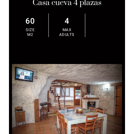
Casa cueva 4 plazas
60
4
SIZE
MAX
M2
ADULTS
BOOK NOW FROM
140 €