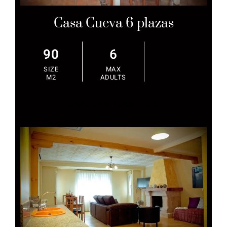
Casa Cueva 6 plazas
90
6
SIZE
MAX
M2
ADULTS
BOOK NOW FROM
180€