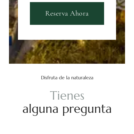
Reserva Ahora
Disfruta de la naturaleza
T
i
e
n
e
s
a
l
g
u
n
a
p
r
e
g
u
n
t
a