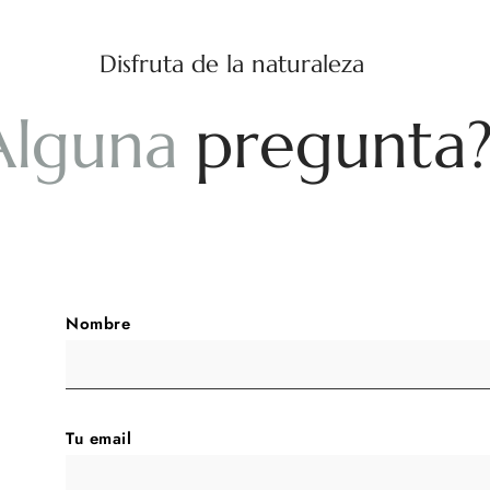
Disfruta de la naturaleza
A
l
g
u
n
a
p
r
e
g
u
n
t
a
Nombre
Tu email