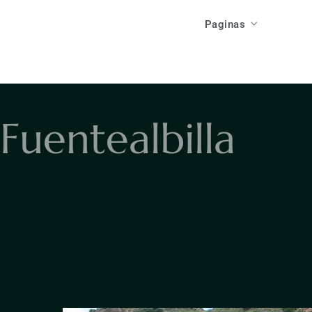
Acti
Paginas
Las Casas
Ev
Como Llegar
Local
Inicio
Res
Que Ver
Acti
F
u
e
n
t
e
a
l
b
i
l
l
a
Las Casas
F
Que Hacer
Ev
Como Llegar
Res
Que Ver
F
Que Hacer