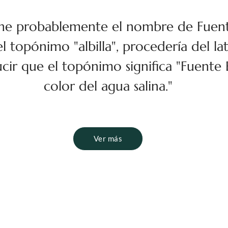
iene probablemente el nombre de Fuent
 topónimo "albilla", procedería del latí
ir que el topónimo significa "Fuente Bl
color del agua salina."
Ver más