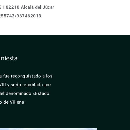
1 02210 Alcalá del Júcar
Calle Asomada 61,
255743/967462013
02210 Alcalá del Júcar
Tel.: (+34)678 255743
Donde estamos
info@casarurallabodeguilla.com
Calle Asomada 61,
Iniesta
02210 Alcalá del Júcar
Tel.: (+34)678 255743
la fue reconquistado a los
info@casarurallabodeguilla.com
II y sería repoblado por
 del denominado «Estado
o de Villena