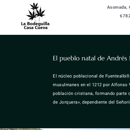
Asomada, 6
vidades
La Bodeguilla 6 px
678
entos
La Bodeguilla 4 px
Alojamientos
ización
Apartamento 6 px
ervar
vidades
Apartamento 4 px
Fuentealbilla
La Bodeguilla 6 px
El pueblo natal de Andrés 
aq
entos
La Bodeguilla 4 px
El núcleo poblacional de Fuentealbil
Apartamento 6 px
ervar
musulmanes en el 1212 por Alfonso VI
Apartamento 4 px
población cristiana, formando parte
aq
de Jorquera», dependiente del Señorí