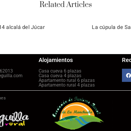
Related Articles
14 alcalá del Júcar
La cúpula de Sa
Alojamientos
Red
462013
Casa cueva 6 plazas
eguilla.com
Casa cueva 4 plazas
Apartamento rural 6 plazas
Apartamento rural 4 plazas
nes