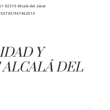
1 02210 Alcalá del Júcar
Calle Asomada 61,
255743/967462013
02210 Alcalá del Júcar
Tel.: (+34)678 255743
Donde estamos
info@casarurallabodeguilla.com
Calle Asomada 61,
IDAD Y
02210 Alcalá del Júcar
Tel.: (+34)678 255743
 ALCALÁ DEL
info@casarurallabodeguilla.com