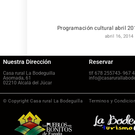
Programación cultural abril 20
abril 16, 2014
Nuestra Dirección
Reservar
Casa rural La Bodeguilla
tlf 678 255743- 967 
Asomada, 61
info@casarurallabod
02210 Alcalá del Júcar
© Copyright Casa rural La Bodeguilla
Terminos y Condicio