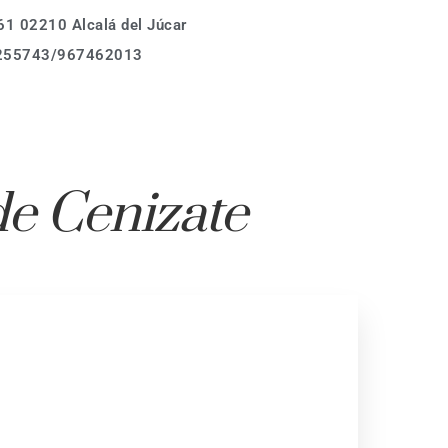
1 02210 Alcalá del Júcar
Calle Asomada 61,
255743/967462013
02210 Alcalá del Júcar
Tel.: (+34)678 255743
Donde estamos
info@casarurallabodeguilla.com
Calle Asomada 61,
de Cenizate
02210 Alcalá del Júcar
Tel.: (+34)678 255743
info@casarurallabodeguilla.com