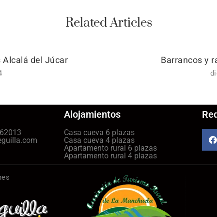
Related Articles
s Alcalá del Júcar
Barrancos y r
4
d
Alojamientos
Red
462013
Casa cueva 6 plazas
eguilla.com
Casa cueva 4 plazas
Apartamento rural 6 plazas
Apartamento rural 4 plazas
nes