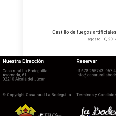
Castillo de fuegos artificiale
agosto 10, 201
Nuestra Dirección
Reservar
Casa rural La Bodeguilla
tlf 678 255743- 967 
Asomada, 61
info@casarurallabod
02210 Alcalá del Júcar
© Copyright Casa rural La Bodeguilla
Terminos y Condicio