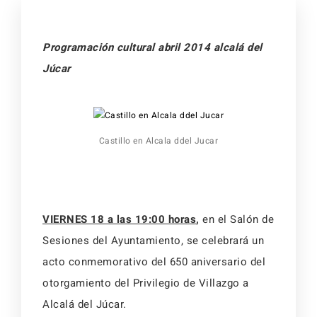
Activid
Faq
Event
Programación cultural abril 2014 alcalá del
Júcar
Reserv
Alojamientos
Faq
Castillo en Alcala ddel Jucar
Alojamientos
VIERNES 18 a las 19:00 horas
,
en el Salón de
Sesiones del Ayuntamiento, se celebrará un
acto conmemorativo del 650 aniversario del
otorgamiento del Privilegio de Villazgo a
Alcalá del Júcar.