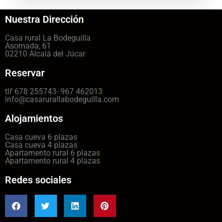
Nuestra Dirección
Casa rural La Bodeguilla
Asomada, 61
02210 Alcalá del Júcar
Reservar
tlf 678 255743- 967 462013
info@casarurallabodeguilla.com
Alojamientos
Casa cueva 6 plazas
Casa cueva 4 plazas
Apartamento rural 6 plazas
Apartamento rural 4 plazas
Redes sociales