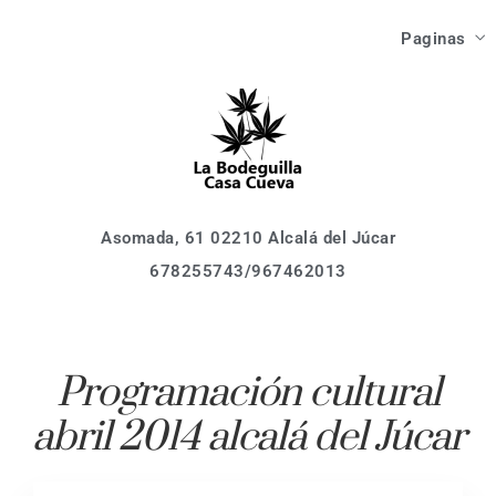
Las Ca
Paginas
Como Ll
Asomada, 61 02210 Alcalá del Júcar
678255743/967462013
Inici
Que V
Las Ca
Que Ha
Como Ll
Asomada, 61 02210 Alcalá del Júcar
678255743/967462013
Que V
Localiza
Que Ha
Activid
Programación cultural
Event
abril 2014 alcalá del Júcar
Localiza
Reserv