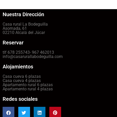
Nuestra Dirección
Casa rural La Bodeguilla
Asomada, 61
02210 Alcalá del Júcar
Reservar
tlf 678 255743- 967 462013
info@casarurallabodeguilla.com
Alojamientos
Casa cueva 6 plazas
Casa cueva 4 plazas
Apartamento rural 6 plazas
Apartamento rural 4 plazas
Redes sociales