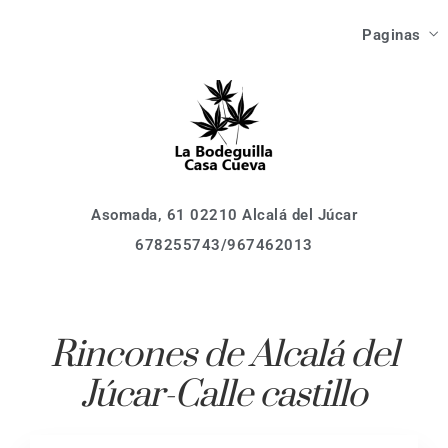
Las Ca
Paginas
Como Ll
Asomada, 61 02210 Alcalá del Júcar
678255743/967462013
Inici
Que V
Las Ca
Que Ha
Como Ll
Asomada, 61 02210 Alcalá del Júcar
678255743/967462013
Que V
Localiza
Que Ha
Activid
Rincones de Alcalá del
Event
Júcar-Calle castillo
Localiza
Reserv