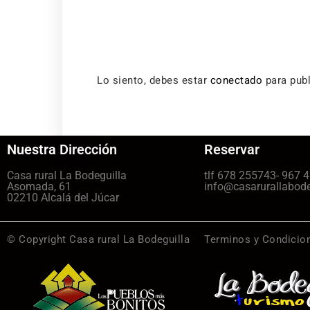
Lo siento, debes estar
conectado
para publ
Nuestra Dirección
Reservar
Casa rural La Bodeguilla
tlf 678 255743- 967 
Asomada, 61
info@casarurallabod
02210 Alcalá del Júcar
© Copyright Casa rural La Bodeguilla
Terminos y Condicio