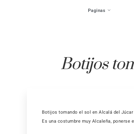
Acti
Paginas
Las Casas
Ev
Como Llegar
Local
Inicio
Res
Que Ver
Acti
Las Casas
Botijos tom
F
Que Hacer
Ev
Como Llegar
Res
Que Ver
F
Que Hacer
Botijos tomando el sol en Alcalá del Júca
Es una costumbre muy Alcaleña, ponerse en 