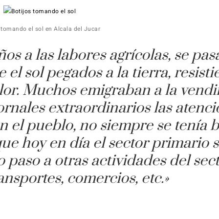
 tomando el sol en Alcala del Jucar
os a las labores agrícolas, se pa
l sol pegados a la tierra, resisti
 calor. Muchos emigraban a la vend
ornales extraordinarios las atenc
n el pueblo, no siempre se tenía b
ue hoy en día el sector primario s
o paso a otras actividades del sec
ansportes, co­mercios, etc.»