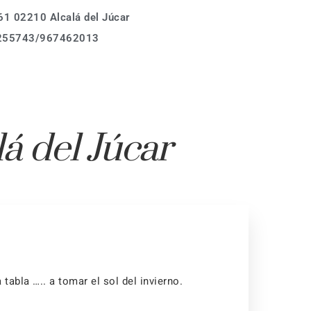
1 02210 Alcalá del Júcar
Calle Asomada 61,
255743/967462013
02210 Alcalá del Júcar
Tel.: (+34)678 255743
Donde estamos
info@casarurallabodeguilla.com
Calle Asomada 61,
lá del Júcar
02210 Alcalá del Júcar
Tel.: (+34)678 255743
info@casarurallabodeguilla.com
abla ….. a tomar el sol del invierno.