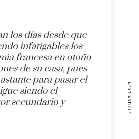
san los días desde que
endo infatigables los
imia francesa en otoño
iones de su casa, pues
astante para pasar el
NEXT ARTICLE
igue siendo el
tor secundario y