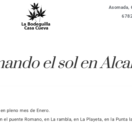
Asomada, 6
vidades
La Bodeguilla 6 px
678
entos
La Bodeguilla 4 px
Alojamientos
ización
Apartamento 6 px
ervar
vidades
Apartamento 4 px
ando el sol en Alca
La Bodeguilla 6 px
aq
entos
La Bodeguilla 4 px
Apartamento 6 px
ervar
Apartamento 4 px
aq
r en pleno mes de Enero.
el puente Romano, en La rambla, en La Playeta, en la Punta la t