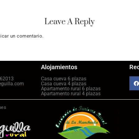
Leave A Reply
icar un comentario.
Alojamientos
Red
462013
Casa cueva 6 plazas
eguilla.com
Casa cueva 4 plazas
Apartamento rural 6 plazas
Apartamento rural 4 plazas
nes