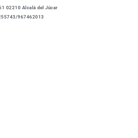
1 02210 Alcalá del Júcar
Calle Asomada 61,
255743/967462013
02210 Alcalá del Júcar
Tel.: (+34)678 255743
Donde estamos
info@casarurallabodeguilla.com
Calle Asomada 61,
02210 Alcalá del Júcar
Tel.: (+34)678 255743
info@casarurallabodeguilla.com