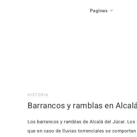
Acti
Paginas
Las Casas
Ev
Como Llegar
Local
Inicio
Res
Que Ver
Acti
Las Casas
F
Que Hacer
Ev
Como Llegar
Res
Que Ver
HISTORIA
Barrancos y ramblas en Alcalá
F
Que Hacer
Los barrancos y ramblas de Alcalá del Júcar. Los 
que en caso de lluvias to­rrenciales se comportan