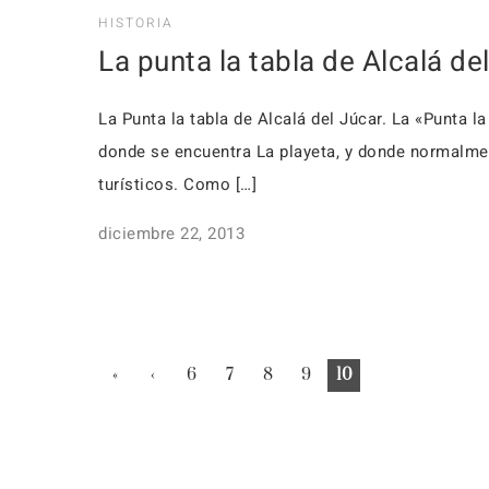
HISTORIA
La punta la tabla de Alcalá de
La Punta la tabla de Alcalá del Júcar. La «Punta 
donde se encuentra La playeta, y donde normalme
turísticos. Como […]
diciembre 22, 2013
«
‹
6
7
8
9
10
Firs
Pre
t
viou
s