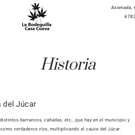
Asomada, 6
vidades
La Bodeguilla 6 px
678
entos
La Bodeguilla 4 px
Alojamientos
ización
Apartamento 6 px
ervar
vidades
Apartamento 4 px
Historia
La Bodeguilla 6 px
aq
entos
La Bodeguilla 4 px
Apartamento 6 px
ervar
Apartamento 4 px
 del Júcar
aq
distintos barrancos, cañadas, etc., que hay en el municipio y
 como verdaderos ríos, multiplicando el cauce del Júcar.