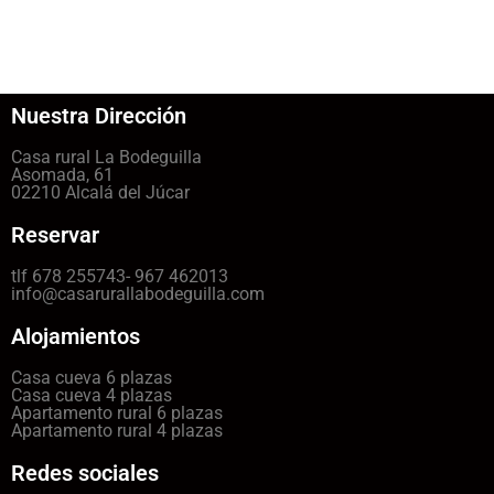
Nuestra Dirección
Casa rural La Bodeguilla
Asomada, 61
02210 Alcalá del Júcar
Reservar
tlf 678 255743- 967 462013
info@casarurallabodeguilla.com
Alojamientos
Casa cueva 6 plazas
Casa cueva 4 plazas
Apartamento rural 6 plazas
Apartamento rural 4 plazas
Redes sociales