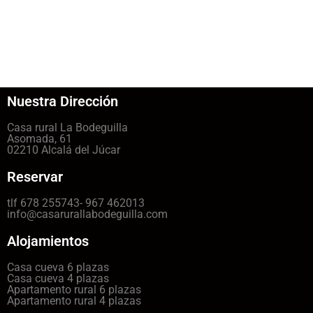
Nuestra Dirección
Casa rural La Bodeguilla
Asomada, 61
02210 Alcalá del Júcar
Reservar
tlf 678 255743- 967 462013
info@casarurallabodeguilla.com
Alojamientos
Casa cueva 6 plazas
Casa cueva 4 plazas
Apartamento rural 6 plazas
Apartamento rural 4 plazas