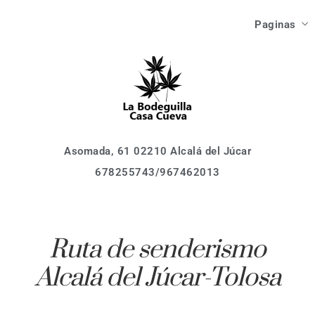
Las Ca
Paginas
Como Ll
Asomada, 61 02210 Alcalá del Júcar
678255743/967462013
Inici
Que V
Las Ca
Que Ha
Como Ll
Asomada, 61 02210 Alcalá del Júcar
678255743/967462013
Que V
Localiza
Que Ha
Activid
Ruta de senderismo
Event
Alcalá del Júcar-Tolosa
Localiza
Reserv