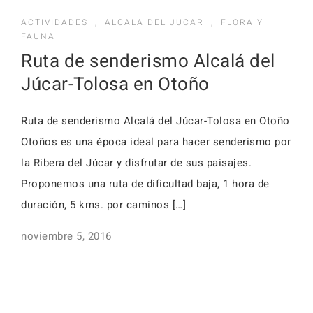
Activid
Faq
ACTIVIDADES
,
ALCALA DEL JUCAR
,
FLORA Y
FAUNA
Event
Ruta de senderismo Alcalá del
Reserv
Júcar-Tolosa en Otoño
Alojamientos
Faq
Ruta de senderismo Alcalá del Júcar-Tolosa en Otoño
Otoños es una época ideal para hacer senderismo por
la Ribera del Júcar y disfrutar de sus paisajes.
Alojamientos
Proponemos una ruta de dificultad baja, 1 hora de
duración, 5 kms. por caminos […]
noviembre 5, 2016