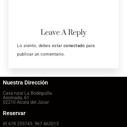
Leave A Reply
Lo siento, debes estar
conectado
para
publicar un comentario.
Nuestra Dirección
Casa rural La Bodeguilla
Asomada, 61
02210 Alcalá del Júcar
Reservar
tlf 678 255743- 967 462013