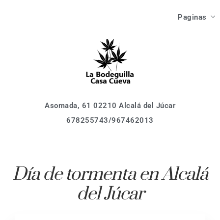
Las Ca
Paginas
Como Ll
Asomada, 61 02210 Alcalá del Júcar
678255743/967462013
Inici
Que V
Las Ca
Que Ha
Como Ll
Asomada, 61 02210 Alcalá del Júcar
678255743/967462013
Que V
Localiza
Que Ha
Activid
Día de tormenta en Alcalá
Event
del Júcar
Localiza
Reserv