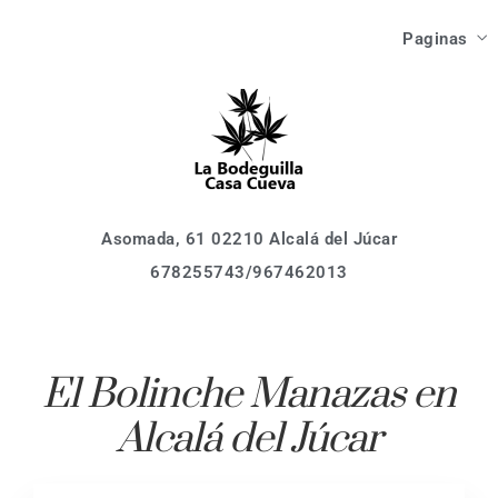
Las Ca
Paginas
Como Ll
Asomada, 61 02210 Alcalá del Júcar
678255743/967462013
Inici
Que V
Las Ca
Que Ha
Como Ll
Asomada, 61 02210 Alcalá del Júcar
678255743/967462013
Que V
Localiza
Que Ha
Activid
El Bolinche Manazas en
Event
Alcalá del Júcar
Localiza
Reserv