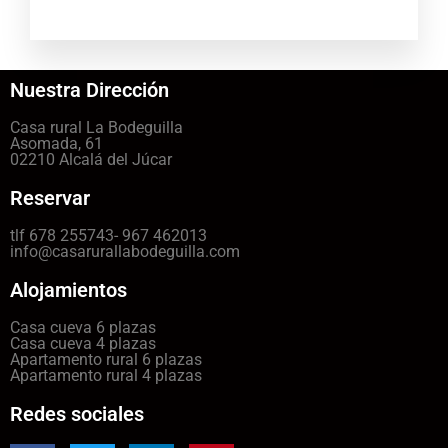
Nuestra Dirección
Casa rural La Bodeguilla
Asomada, 61
02210 Alcalá del Júcar
Reservar
tlf 678 255743- 967 462013
info@casarurallabodeguilla.com
Alojamientos
Casa cueva 6 plazas
Casa cueva 4 plazas
Apartamento rural 6 plazas
Apartamento rural 4 plazas
Redes sociales