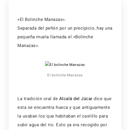
Activid
Faq
Event
«El Bolinche Manazas».
Separada del peñón por un precipicio, hay una
Reserv
Alojamientos
pequeña muela llamada el «Bolinche
Manazas».
Faq
Alojamientos
El bolinche Manazas
La tradición oral de
Alcalá del Júcar
dice que
esta se encuentra hueca y que antiguamente
la usaban los que habitaban el castillo para
subir agua del río. Esto ya era recogido por