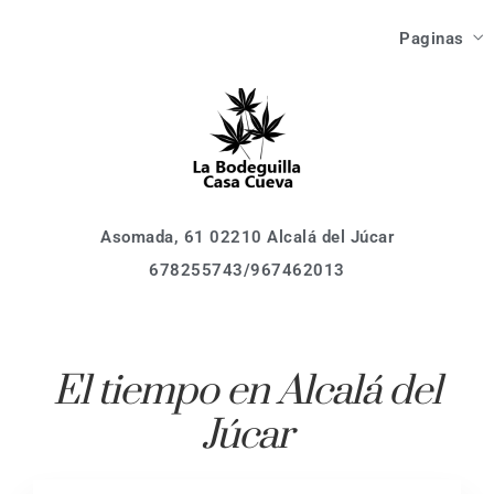
Las Ca
Paginas
Como Ll
Asomada, 61 02210 Alcalá del Júcar
678255743/967462013
Inici
Que V
Las Ca
Que Ha
Como Ll
Asomada, 61 02210 Alcalá del Júcar
678255743/967462013
Que V
Localiza
Que Ha
Activid
El tiempo en Alcalá del
Event
Júcar
Localiza
Reserv