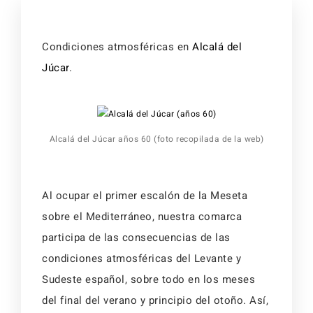
Activid
Faq
Event
Condiciones atmosféricas en
Alcalá del
Júcar
.
Reserv
Alojamientos
Faq
Alcalá del Júcar años 60 (foto recopilada de la web)
Alojamientos
Al ocupar el primer escalón de la Meseta
sobre el Mediterráneo, nuestra comarca
participa de las consecuencias de las
condiciones atmosféricas del Levante y
Sudeste español, sobre todo en los meses
del final del verano y principio del otoño. Así,