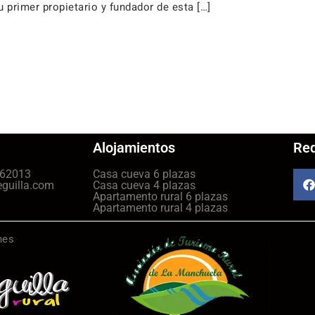
 primer propietario y fundador de esta […]
Alojamientos
Red
462013
Casa cueva 6 plazas
eguilla.com
Casa cueva 4 plazas
Apartamento rural 6 plazas
Apartamento rural 4 plazas
nes