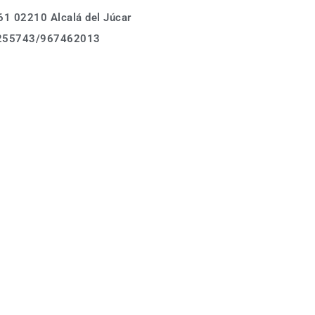
1 02210 Alcalá del Júcar
Calle Asomada 61,
255743/967462013
02210 Alcalá del Júcar
Tel.: (+34)678 255743
Donde estamos
info@casarurallabodeguilla.com
Calle Asomada 61,
02210 Alcalá del Júcar
Tel.: (+34)678 255743
info@casarurallabodeguilla.com