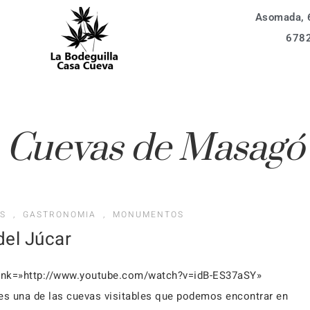
Asomada, 6
vidades
La Bodeguilla 6 px
678
entos
La Bodeguilla 4 px
Alojamientos
ización
Apartamento 6 px
ervar
vidades
Apartamento 4 px
Cuevas de Masagó
La Bodeguilla 6 px
aq
entos
La Bodeguilla 4 px
Apartamento 6 px
ervar
S
,
GASTRONOMIA
,
MONUMENTOS
Apartamento 4 px
del Júcar
aq
 link=»http://www.youtube.com/watch?v=idB-ES37aSY»
s una de las cuevas visitables que podemos encontrar en