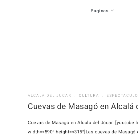
Acti
Paginas
Las Casas
Ev
Como Llegar
Local
Inicio
Res
Que Ver
Acti
Las Casas
F
Que Hacer
Ev
Como Llegar
Res
Que Ver
ALCALA DEL JUCAR
,
CULTURA
,
ESPECTACULO
Cuevas de Masagó en Alcalá 
F
Que Hacer
Cuevas de Masagó en Alcalá del Júcar. [youtube
width=»590″ height=»315″]Las cuevas de Masagó e