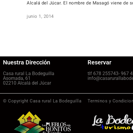
Alcalá del Júcar. El nombre de Masagó viene de su
junio 1, 2014
Nuestra Dirección
Reservar
Casa rural La Bodeguilla
tlf 678 255743- 967 
Asomada, 61
info@casarurallabod
02210 Alcalá del Júcar
© Copyright Casa rural La Bodeguilla
Terminos y Condicio