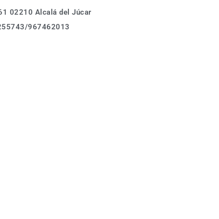
1 02210 Alcalá del Júcar
Calle Asomada 61,
255743/967462013
02210 Alcalá del Júcar
Tel.: (+34)678 255743
Donde estamos
info@casarurallabodeguilla.com
Calle Asomada 61,
02210 Alcalá del Júcar
Tel.: (+34)678 255743
info@casarurallabodeguilla.com