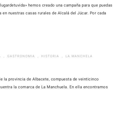
lugardetuvida» hemos creado una campaña para que puedas
a en nuestras casas rurales de Alcalá del Júcar. Por cada
A
,
GASTRONOMIA
,
HISTORIA
,
LA MANCHELA
e la provincia de Albacete, compuesta de veinticinco
encuentra la comarca de La Manchuela. En ella encontramos