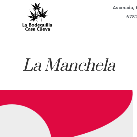
Asomada, 6
vidades
La Bodeguilla 6 px
678
entos
La Bodeguilla 4 px
Alojamientos
ización
Apartamento 6 px
ervar
vidades
Apartamento 4 px
La Manchela
La Bodeguilla 6 px
aq
entos
La Bodeguilla 4 px
Apartamento 6 px
ervar
Apartamento 4 px
aq