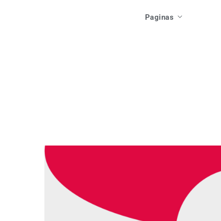
Acti
Paginas
Las Casas
Ev
Como Llegar
Local
Inicio
Res
Que Ver
Acti
Las Casas
F
Que Hacer
Ev
Como Llegar
Res
Que Ver
F
Que Hacer