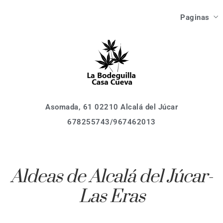
Las Ca
Paginas
Como Ll
Asomada, 61 02210 Alcalá del Júcar
678255743/967462013
Inici
Que V
Las Ca
Que Ha
Como Ll
Asomada, 61 02210 Alcalá del Júcar
678255743/967462013
Que V
Localiza
Que Ha
Activid
Aldeas de Alcalá del Júcar-
Event
Las Eras
Localiza
Reserv