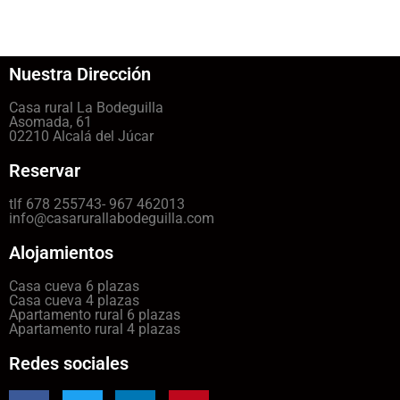
Nuestra Dirección
Casa rural La Bodeguilla
Asomada, 61
02210 Alcalá del Júcar
Reservar
tlf 678 255743- 967 462013
info@casarurallabodeguilla.com
Alojamientos
Casa cueva 6 plazas
Casa cueva 4 plazas
Apartamento rural 6 plazas
Apartamento rural 4 plazas
Redes sociales