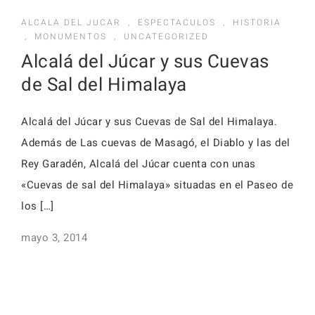
Activid
Faq
ALCALA DEL JUCAR
,
ESPECTACULOS
,
HISTORIA
,
MONUMENTOS
,
UNCATEGORIZED
Event
Alcalá del Júcar y sus Cuevas
Reserv
de Sal del Himalaya
Alojamientos
Faq
Alcalá del Júcar y sus Cuevas de Sal del Himalaya.
Además de Las cuevas de Masagó, el Diablo y las del
Rey Garadén, Alcalá del Júcar cuenta con unas
Alojamientos
«Cuevas de sal del Himalaya» situadas en el Paseo de
los […]
mayo 3, 2014