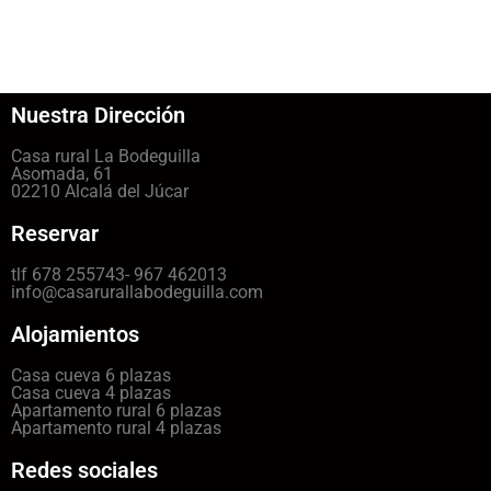
Nuestra Dirección
Casa rural La Bodeguilla
Asomada, 61
02210 Alcalá del Júcar
Reservar
tlf 678 255743- 967 462013
info@casarurallabodeguilla.com
Alojamientos
Casa cueva 6 plazas
Casa cueva 4 plazas
Apartamento rural 6 plazas
Apartamento rural 4 plazas
Redes sociales