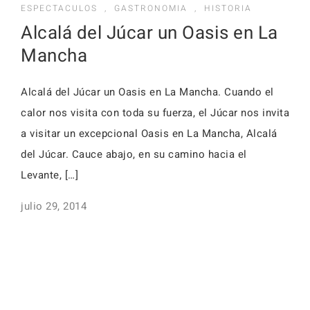
Activid
ESPECTACULOS
,
GASTRONOMIA
,
HISTORIA
Faq
Alcalá del Júcar un Oasis en La
Event
Mancha
Reserv
Alojamientos
Alcalá del Júcar un Oasis en La Mancha. Cuando el
Faq
calor nos visita con toda su fuerza, el Júcar nos invita
a visitar un excepcional Oasis en La Mancha, Alcalá
del Júcar. Cauce abajo, en su camino hacia el
Levante, […]
Alojamientos
julio 29, 2014