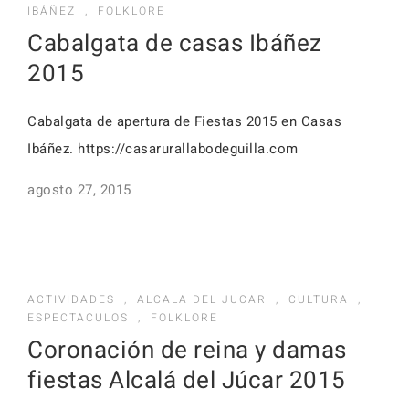
Activid
IBÁÑEZ
,
FOLKLORE
Faq
Cabalgata de casas Ibáñez
Event
2015
Reserv
Alojamientos
Cabalgata de apertura de Fiestas 2015 en Casas
Faq
Ibáñez. https://casarurallabodeguilla.com
agosto 27, 2015
Alojamientos
ACTIVIDADES
,
ALCALA DEL JUCAR
,
CULTURA
,
ESPECTACULOS
,
FOLKLORE
Coronación de reina y damas
fiestas Alcalá del Júcar 2015