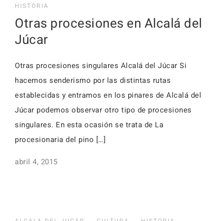
Activid
HISTORIA
Faq
Otras procesiones en Alcalá del
Event
Júcar
Reserv
Alojamientos
Otras procesiones singulares Alcalá del Júcar Si
Faq
hacemos senderismo por las distintas rutas
establecidas y entramos en los pinares de Alcalá del
Júcar podemos observar otro tipo de procesiones
singulares. En esta ocasión se trata de La
Alojamientos
procesionaria del pino […]
abril 4, 2015