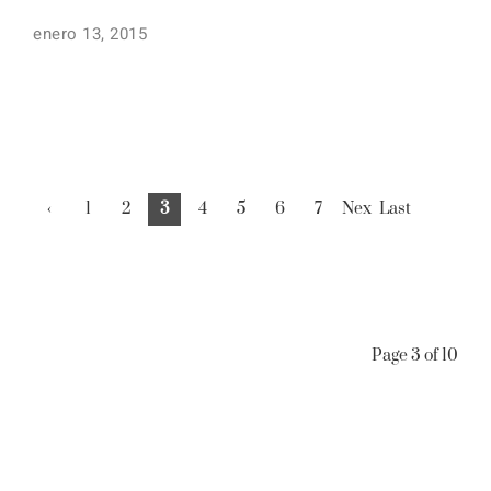
enero 13, 2015
‹
1
2
3
4
5
6
7
Nex
Last
Pre
t ›
»
viou
s
Page 3 of 10