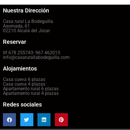
Nuestra Dirección
Casa rural La Bodeguilla
Asomada, 61
02210 Alcalá del Júcar
Reservar
tlf 678 255743- 967 462013
info@casarurallabodeguilla.com
Alojamientos
Casa cueva 6 plazas
Casa cueva 4 plazas
Apartamento rural 6 plazas
Apartamento rural 4 plazas
Redes sociales